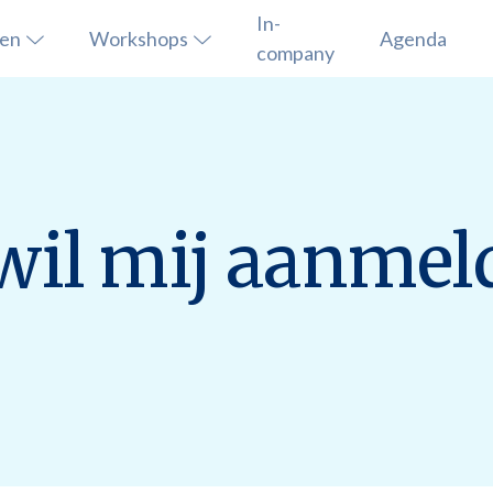
In-
sen
Workshops
Agenda
company
 wil mij aanmel