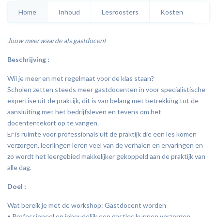
MYB Praktijkdag voor ondernemers
Home
Inhoud
Lesroosters
Kosten
Beweegstimulering bij kanker en
Jouw meerwaarde als gastdocent
chronische aandoeningen
Beschrijving :
Presenteren trainen netwerken
Wil je meer en met regelmaat voor de klas staan?
overtuiging
Scholen zetten steeds meer gastdocenten in voor specialistische
Vrouwen en Hormoonhuishouding
expertise uit de praktijk, dit is van belang met betrekking tot de
aansluiting met het bedrijfsleven en tevens om het
docententekort op te vangen.
Er is ruimte voor professionals uit de praktijk die een les komen
verzorgen, leerlingen leren veel van de verhalen en ervaringen en
zo wordt het leergebied makkelijker gekoppeld aan de praktijk van
alle dag.
Doel :
Wat bereik je met de workshop: Gastdocent worden
• Professioneel en inhoudelijk een gastles kunnen verzorgen