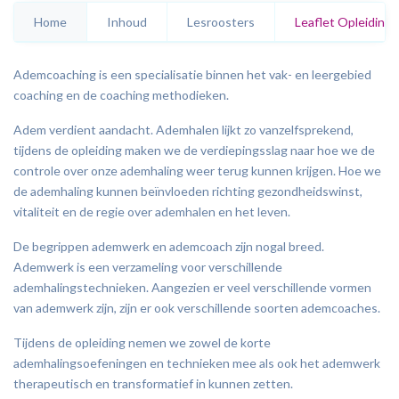
Systemisch Coachen
Home
Inhoud
Lesroosters
Leaflet Opleiding
Professioneel Coachen A plus
Ademcoaching is een specialisatie binnen het vak- en leergebied
Practitioner
coaching en de coaching methodieken.
Wellnesscoach – thuismodule
Adem verdient aandacht. Ademhalen lijkt zo vanzelfsprekend,
tijdens de opleiding maken we de verdiepingsslag naar hoe we de
Leefstijlcoach
controle over onze ademhaling weer terug kunnen krijgen. Hoe we
de ademhaling kunnen beïnvloeden richting gezondheidswinst,
Remissiecoach (Coachen na kanker)
vitaliteit en de regie over ademhalen en het leven.
Voedingsleer
Module ouderen
De begrippen ademwerk en ademcoach zijn nogal breed.
Ademwerk is een verzameling voor verschillende
Coachen vanuit positieve psychologie
ademhalingstechnieken. Aangezien er veel verschillende vormen
(Mentaal coachen)
van ademwerk zijn, zijn er ook verschillende soorten ademcoaches.
Tijdens de opleiding nemen we zowel de korte
Kinder-jeugd coach
ademhalingsoefeningen en technieken mee als ook het ademwerk
Rouw en verlieskunde
therapeutisch en transformatief in kunnen zetten.