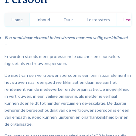
Systemisch Coachen
Professioneel Coachen A plus
Home
Inhoud
Duur
Lesroosters
Leafle
Practitioner
Een onmisbaar element in het streven naar een veilig werkklimaat
Wellnesscoach – thuismodule
–
Leefstijlcoach
Er worden steeds meer professionele coaches en counselors
ingezet als vertrouwenspersoon.
Remissiecoach (Coachen na kanker)
De inzet van een vertrouwenspersoon is een onmisbaar element in
Voedingsleer
Module ouderen
het streven naar een goed werkklimaat en daarmee aan het
rendement van de medewerker en de organisatie. De mogelijkheid
Coachen vanuit positieve psychologie
in vertrouwen, in een veilige omgeving, als melder je verhaal
kunnen doen leidt tot minder verzuim en de-escalatie. De daarbij
(Mentaal coachen)
behorende beroepshouding van de vertrouwenspersoon is er een
van empathie, goed kunnen luisteren en onafhankelijkheid binnen
Kinder-jeugd coach
de organisatie.
Rouw en verlieskunde
Een vertrouwenscontactpersoon afgekort als VCP is iemand die