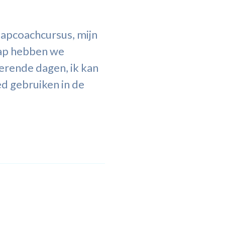
aapcoachcursus, mijn
aap hebben we
rerende dagen, ik kan
d gebruiken in de