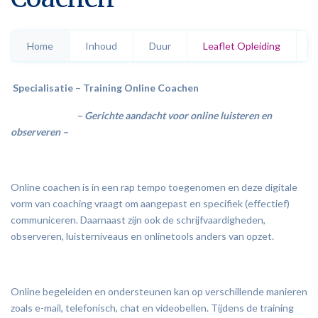
zorgprofessionals
Neuro Linguïstisch Programmeren
Home
Inhoud
Duur
Leaflet Opleiding
K
Acceptance & Commitment Therapy
Specialisatie – Training Online Coachen
Psyche & Gewicht
–
Gerichte aandacht voor online luisteren en
observeren –
Online coachen is in een rap tempo toegenomen en deze digitale
vorm van coaching vraagt om aangepast en specifiek (effectief)
communiceren. Daarnaast zijn ook de schrijfvaardigheden,
observeren, luisterniveaus en onlinetools anders van opzet.
Online begeleiden en ondersteunen kan op verschillende manieren
zoals e-mail, telefonisch, chat en videobellen. Tijdens de training