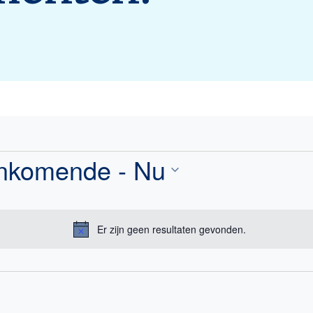
nkomende
 - 
Nu
menten
eer
.
Er zijn geen resultaten gevonden.
Bericht