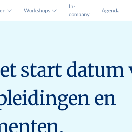
In-
sen
Workshops
Agenda
company
met start datum
pleidingen en
menten.