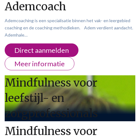
Ademcoach
Ademcoaching is een specialisatie binnen het vak- en leergebied
coaching en de coaching methodieken. Adem verdient aandacht.
Ademhale…
Direct aanmelden
Meer informatie
Mindfulness voor
leefstijl- en
zorgprofessionals
Mindfulness voor