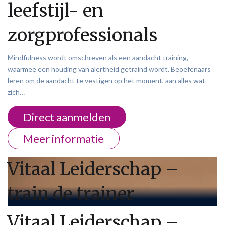
leefstijl- en
zorgprofessionals
Mindfulness wordt omschreven als een aandacht training,
waarmee een houding van alertheid getraind wordt. Beoefenaars
leren om de aandacht te vestigen op het moment, aan alles wat
zich…
Direct aanmelden
Meer informatie
Vitaal Leiderschap –
train de trainer
Vitaal Leiderschap –