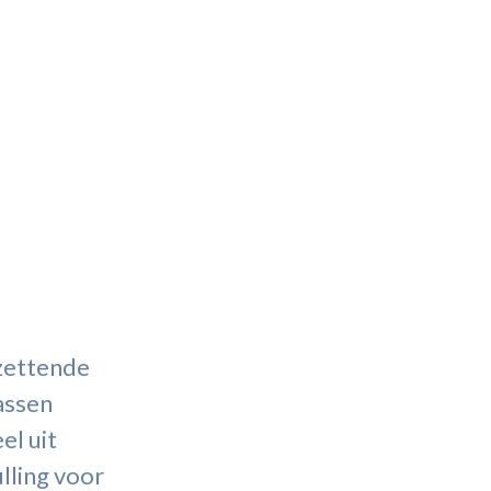
tzettende
assen
el uit
lling voor