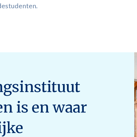
destudenten.
ngsinstituut
en is en waar
ijke