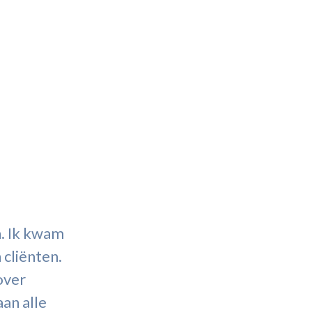
n. Ik kwam
cliënten.
over
an alle