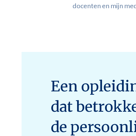
docenten en mijn me
Een opleidi
dat betrokk
de persoonl